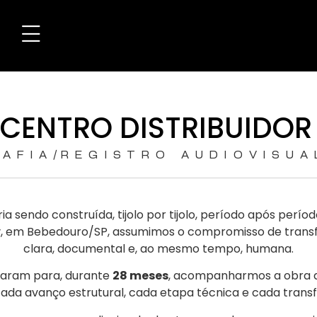
 CENTRO DISTRIBUIDOR
/
AFIA
REGISTRO AUDIOVISUA
ria sendo construída, tijolo por tijolo, período após per
v
, em Bebedouro/SP, assumimos o compromisso de transfo
clara, documental e, ao mesmo tempo, humana.
taram para, durante
28 meses
, acompanharmos a obra 
 cada avanço estrutural, cada etapa técnica e cada tran