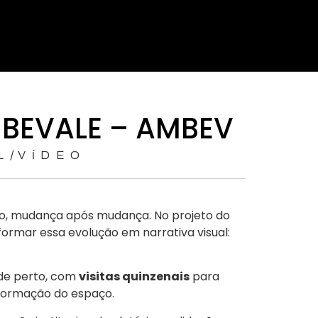
 BEVALE – AMBEV
/
L
VÍDEO
íodo, mudança após mudança. No projeto do
rmar essa evolução em narrativa visual:
de perto, com
visitas quinzenais
para
sformação do espaço.