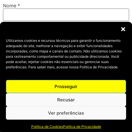
Nome
*
E-mail
*
Utilizamos cookies e recursos técnicos para garantir o funcionamento
adequado do site, melhorar a navegação e exibir funcionalidades
incorporadas, como mapa e canais de contato. Não utilizamos cookies
Site
para rastreamento comportamental ou publicidade direcionada. Você
pode aceitar, rejeitar cookies não essenciais ou gerenciar suas
preferências. Para saber mais, acesse nossa Política de Privacidade.
Salvar meus dados neste navegador para a próxima vez
Prosseguir
que eu comentar.
Recusar
Ver preferências
© 2024 Todos os direitos reservados | Desenvolvido por
Agrabah Publicidade.
Politica de Cookies
Politica de Privacidade