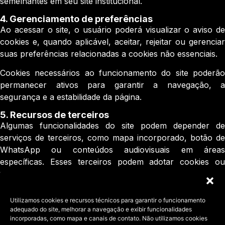
semelhantes em seu site institucional.
4.⁠ ⁠Gerenciamento de preferências
Ao acessar o site, o usuário poderá visualizar o aviso de
cookies e, quando aplicável, aceitar, rejeitar ou gerenciar
suas preferências relacionadas a cookies não essenciais.
Cookies necessários ao funcionamento do site poderão
permanecer ativos para garantir a navegação, a
segurança e a estabilidade da página.
5.⁠ ⁠Recursos de terceiros
Algumas funcionalidades do site podem depender de
serviços de terceiros, como mapa incorporado, botão de
WhatsApp ou conteúdos audiovisuais em áreas
específicas. Esses terceiros podem adotar cookies ou
tecnologias próprias, conforme suas respectivas políticas
de privacidade e cookies.
Utilizamos cookies e recursos técnicos para garantir o funcionamento
6.⁠ ⁠Alterações nesta Política
adequado do site, melhorar a navegação e exibir funcionalidades
Esta Política de Cookies poderá ser atualizada
incorporadas, como mapa e canais de contato. Não utilizamos cookies