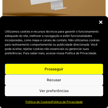
© 2024 Todos os direitos reservados | Desenvolvido por
Agrabah Publicidade.
Utilizamos cookies e recursos técnicos para garantir o funcionamento
adequado do site, melhorar a navegação e exibir funcionalidades
incorporadas, como mapa e canais de contato. Não utilizamos cookies
para rastreamento comportamental ou publicidade direcionada. Você
pode aceitar, rejeitar cookies não essenciais ou gerenciar suas
preferências. Para saber mais, acesse nossa Política de Privacidade.
Prosseguir
Recusar
Ver preferências
Politica de Cookies
Politica de Privacidade