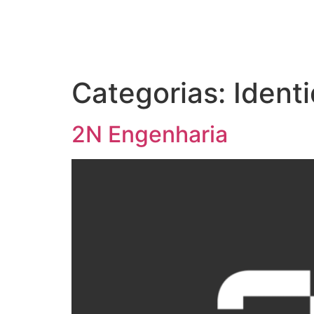
Categorias:
Ident
2N Engenharia