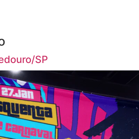
o
edouro/SP