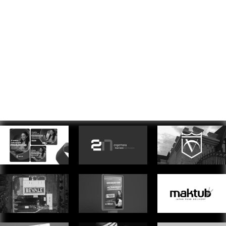
FULL
|
Branding, direção de criação e de arte, desdobramento de campanhas
multiplataforma, assessoria publicitária e consultoria de marketing. Há uma
década, ajudamos marcas a se expressarem com autenticidade, unindo estratégia e
sensibilidade.