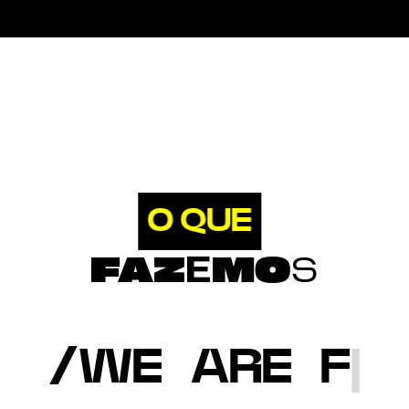
O
QUE
FAZ
E
MO
S
/WE ARE