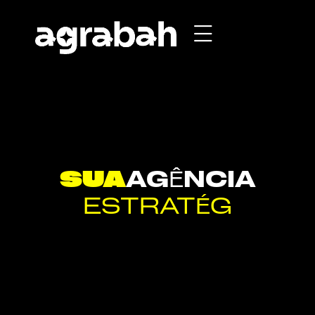
SUA
AGÊNCIA
ESTRATÉGI©A